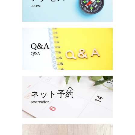
access
Q&A
Q&A
ネット予約
reservation