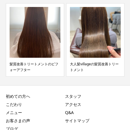
質改善トリートメントのビフ
大人髪villageの髪質改善トリー
くせ毛
ーアフター
トメント
初めての方へ
スタッフ
こだわり
アクセス
メニュー
Q&A
お客さまの声
サイトマップ
ブログ