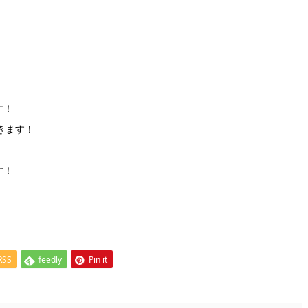
す！
きます！
す！
RSS
feedly
Pin it