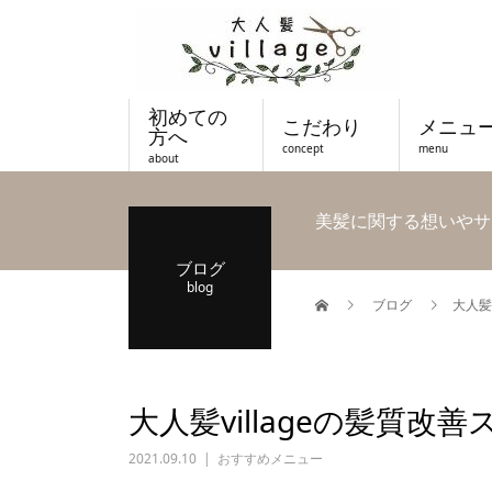
初めての
こだわり
メニュ
方へ
concept
menu
about
美髪に関する想いやサ
ブログ
blog
ブログ
大人髪
大人髪villageの髪質改
2021.09.10
おすすめメニュー