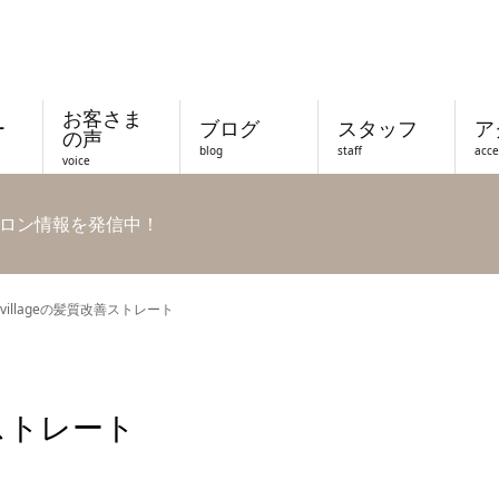
お客さま
ー
ブログ
スタッフ
ア
の声
blog
staff
acce
voice
ロン情報を発信中！
villageの髪質改善ストレート
善ストレート