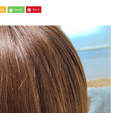
RSS
feedly
Pin it