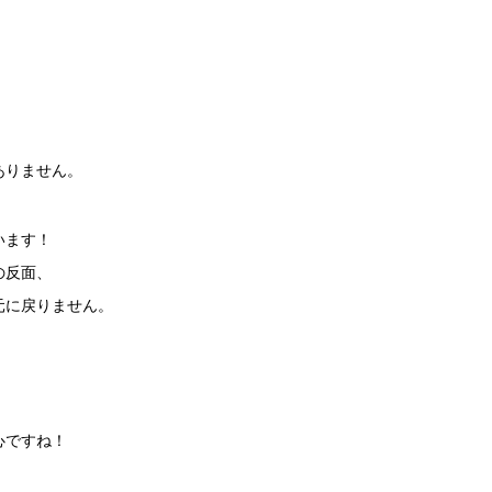
ありません。
います！
の反面、
元に戻りません。
心ですね！