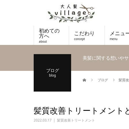
初めての
こだわり
メニュ
方へ
concept
menu
about
美髪に関する想いやサ
ブログ
blog
ブログ
髪質改
髪質改善トリートメント
2022.03.17
髪質改善トリートメント