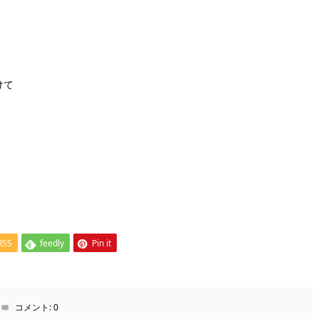
けて
RSS
feedly
Pin it
コメント:
0