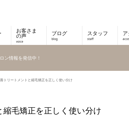
お客さま
ー
ブログ
スタッフ
ア
の声
blog
staff
acce
voice
ロン情報を発信中！
善トリートメントと縮毛矯正を正しく使い分け
と縮毛矯正を正しく使い分け