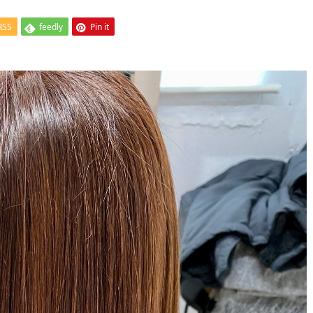
RSS
feedly
Pin it